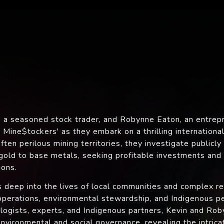
, a seasoned stock trader, and Robynne Eaton, an entrepr
e Mine$tockers' as they embark on a thrilling internationa
ften perilous mining territories, they investigate publicly
old to base metals, seeking profitable investments and m
ions.
s deep into the lives of local communities and complex re
perations, environmental stewardship, and Indigenous p
ologists, experts, and Indigenous partners, Kevin and Ro
vironmental and social governance, revealing the intrica