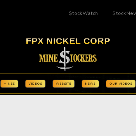
$tockWatch
$tockNe
FPX NICKEL CORP
MINES
VIDEOS
WEBSITE
NEWS
OUR VIDEOS