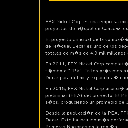
FPX Nickel Corp es una empresa min
proyectos de n�quel en Canad�, es
El proyecto principal de la compa��a
de N�quel Decar es uno de los dep�
totales de m�s de 4.9 mil millones 
En 2011, FPX Nickel Corp complet� s
s�mbolo "FPX". En los pr�ximos a�
Decar para definir y expandir a�n 
En 2018, FPX Nickel Corp anunci� un
preliminar (PEA) del proyecto. El 
a�os, produciendo un promedio de 
Desde la publicaci�n de la PEA, FPX
Decar. Esto ha incluido m�s perforac
Primeras Naciones en la regi�n.