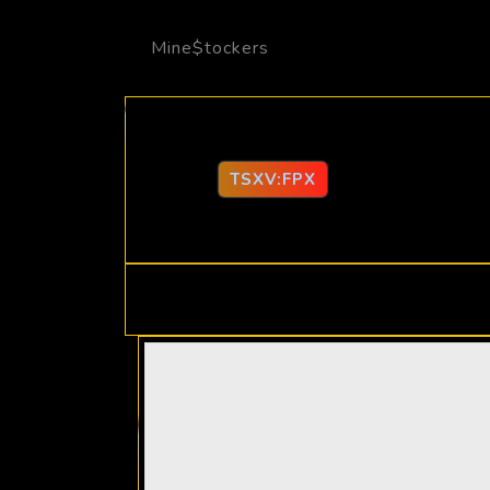
Mine$tockers
TSXV:FPX