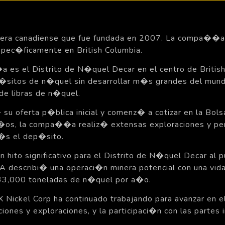
era canadiense que fue fundada en 2007. La compa��a p
pec�ficamente en British Columbia.
 es el Distrito de N�quel Decar en el centro de British
sitos de n�quel sin desarrollar m�s grandes del mund
de libras de n�quel.
u oferta p�blica inicial y comenz� a cotizar en la Bols
os, la compa��a realiz� extensas exploraciones y perf
m�s el dep�sito.
 hito significativo para el Distrito de N�quel Decar al 
PEA describi� una operaci�n minera potencial con una vi
33,000 toneladas de n�quel por a�o.
 Nickel Corp ha continuado trabajando para avanzar en e
iones y exploraciones, y la participaci�n con las partes