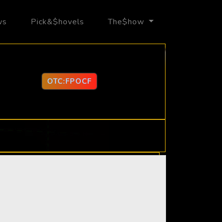
ws
Pick&$hovels
The$how
OTC:FPOCF