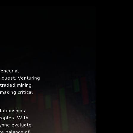
eneurial
l quest. Venturing
 traded mining
aking critical
lationships
eoples. With
bynne evaluate
te balance of