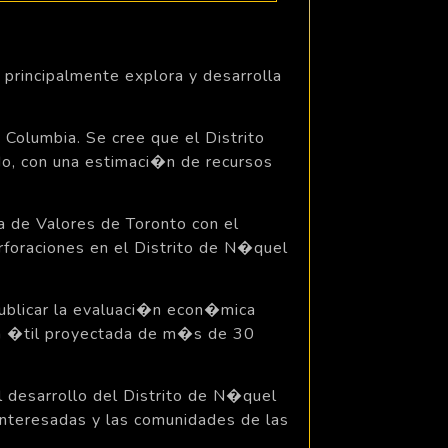
rincipalmente explora y desarrolla
 Columbia. Se cree que el Distrito
o, con una estimaci�n de recursos
a de Valores de Toronto con el
oraciones en el Distrito de N�quel
publicar la evaluaci�n econ�mica
da �til proyectada de m�s de 30
l desarrollo del Distrito de N�quel
 interesadas y las comunidades de las