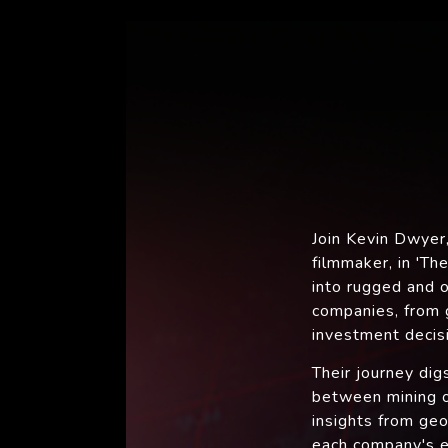
Join Kevin Dwyer
filmmaker, in 'Th
into rugged and o
companies, from g
investment decis
Their journey dig
between mining o
insights from ge
each company's en